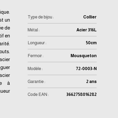
ique.
Type de bijou :
Collier
st un
ée de
Métal :
Acier 316L
if en
Longueur :
50cm
rité.
outs.
Fermoir :
Mousqueton
acier
guer
Modèle :
72-0003-N
cier
Garantie :
2 ans
me à
gueur
Code EAN :
3662758016282