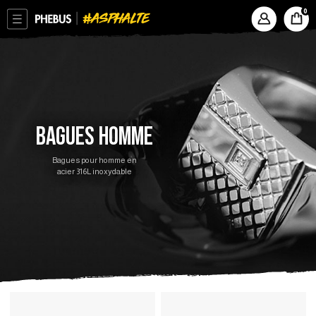
ASPHALTE
PHEBUS
BAGUES HOMME
Bagues pour homme en
acier 316L inoxydable