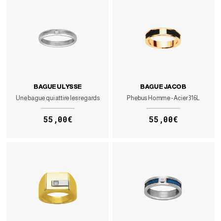
BAGUE ULYSSE
BAGUE JACOB
Une bague qui attire les regards
Phebus Homme - Acier 316L
55,00€
55,00€