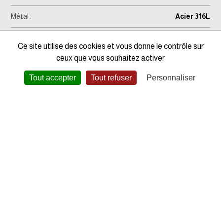
Métal :
Acier 316L
Modèle :
15-0415
Ce site utilise des cookies et vous donne le contrôle sur
ceux que vous souhaitez activer
Garantie :
2 ans
Tout accepter
Tout refuser
Personnaliser
Code EAN :
3662758097410
CES BIJOUX POURRAIENT
AUSSI VOUS INTÉRESSER