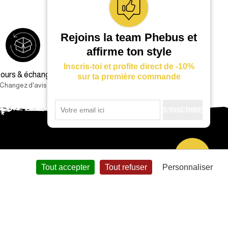
Rejoins la team Phebus et
affirme ton style
Inscris-toi et profite direct de -10%
ours & échanges
Service client (9h-17h)
sur ta première commande
Changez d'avis
01 85 42 19 49
S'INSCRIRE
Tout accepter
Tout refuser
Personnaliser