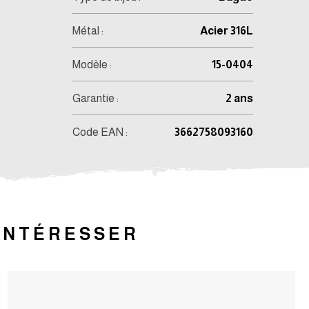
Métal :
Acier 316L
Modèle :
15-0404
Garantie :
2 ans
Code EAN :
3662758093160
 INTÉRESSER