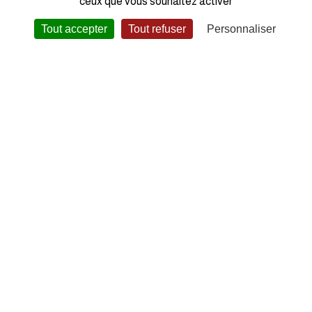
ceux que vous souhaitez activer
Modèle :
75-0267
Tout accepter
Tout refuser
Personnaliser
Garantie :
2 ans
Code EAN :
3662758101919
CES BIJOUX POURRAIENT
AUSSI VOUS INTÉRESSER