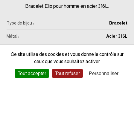
Bracelet Elio pour homme en acier 316L.
Type de bijou :
Bracelet
Métal :
Acier 316L
Longueur :
21cm
Ce site utilise des cookies et vous donne le contrôle sur
ceux que vous souhaitez activer
Fermoir :
Mousqueton
Tout accepter
Tout refuser
Personnaliser
Modèle :
35-1158
Garantie :
2 ans
Code EAN :
3662758095218
CES BIJOUX POURRAIENT