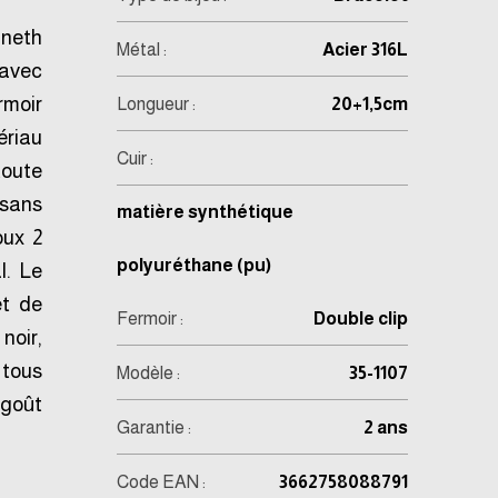
nneth
Métal :
Acier 316L
 avec
rmoir
Longueur :
20+1,5cm
ériau
Cuir :
toute
 sans
matière synthétique
oux 2
polyuréthane (pu)
l. Le
et de
Fermoir :
Double clip
noir,
tous
Modèle :
35-1107
 goût
Garantie :
2 ans
Code EAN :
3662758088791