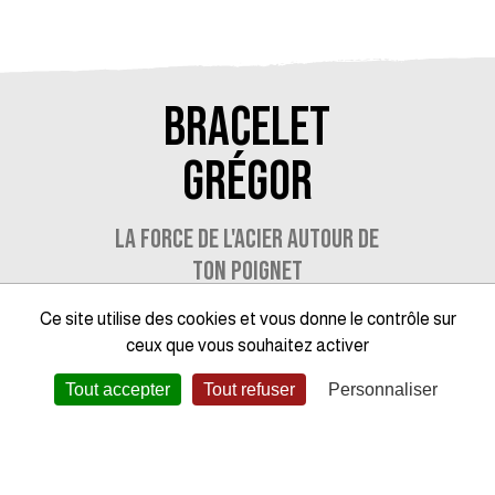
BRACELET
GRÉGOR
LA FORCE DE L'ACIER AUTOUR DE
TON POIGNET
Ce site utilise des cookies et vous donne le contrôle sur
Un accessoire d'une grande solidité, très durable. Le
ceux que vous souhaitez activer
bracelet Grégor pour homme est composé d'acier 316L
inoxydable et de câble gris d'une grande qualité. Fermé
Tout accepter
Tout refuser
Personnaliser
par un double clip, il mesure 19 à 20,5 cm et il est garanti 2
ans. Un bracelet qui révèle ta personnalité. Ce bijou en
acier inoxydable de Phebus a un petit côté révolté, qui