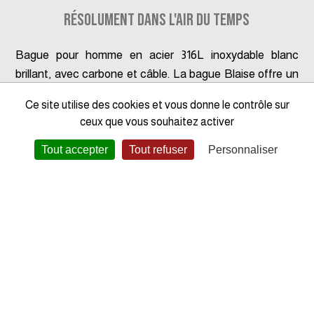
RÉSOLUMENT DANS L'AIR DU TEMPS
Bague pour homme en acier 316L inoxydable blanc
brillant, avec carbone et câble. La bague Blaise offre un
élégant mélange d'acier inoxydable, de carbone noir et de
Ce site utilise des cookies et vous donne le contrôle sur
câble. Ces matériaux robustes permettent à cet
ceux que vous souhaitez activer
accessoire, garanti 2 ans, d'être porté quotidiennement
sans qu'il s'oxyde. Un bijou pour affirmer ton caractère.
Tout accepter
Tout refuser
Personnaliser
D'esprit industriel, cet anneau Phebus est à la fois original
et actuel. Doté d'un design très masculin, il fait partie des
bagues parfaites pour les hommes qui souhaitent
apporter une touche contemporaine et artistique à leur
style.
Type de bijou :
Bague